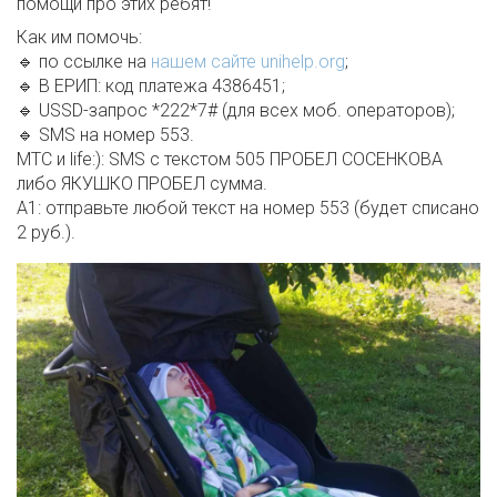
помощи про этих ребят!
Как им помочь:
🔹 по ссылке на
нашем сайте unihelp.org
;
🔹 В ЕРИП: код платежа 4386451;
🔹 USSD-запрос *222*7# (для всех моб. операторов);
🔹 SMS на номер 553.
МТС и life:): SMS с текстом 505 ПРОБЕЛ СОСЕНКОВА
либо ЯКУШКО ПРОБЕЛ сумма.
А1: отправьте любой текст на номер 553 (будет списано
2 руб.).