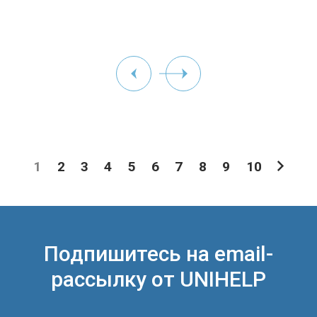
1
2
3
4
5
6
7
8
9
10
Подпишитесь на email-
рассылку от UNIHELP