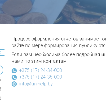
Процесс оформления отчетов занимает о
сайте по мере формирования публикуютс
С
Если вам необходима более подробная и
нами по этим контактам:
+375 (17) 24-34-000
+375 (17) 24-35-000
6
info@unihelp.by
3
0