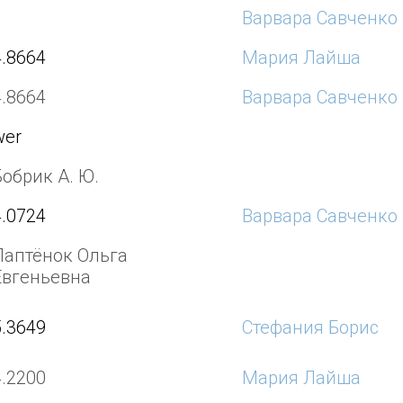
Варвара Савченко
4.8664
Мария Лайша
4.8664
Варвара Савченко
wer
Бобрик А. Ю.
4.0724
Варвара Савченко
Лаптёнок Ольга
Евгеньевна
5.3649
Стефания Борис
4.2200
Мария Лайша