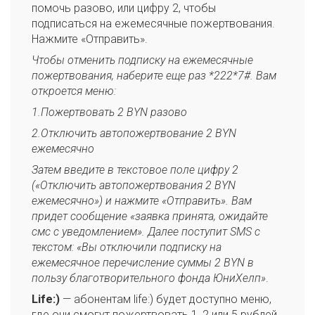
помочь разово, или цифру 2, чтобы
подписаться на ежемесячные пожертвования.
Нажмите «Отправить».
Чтобы отменить подписку на ежемесячные
пожертвования, наберите еще раз *222*7#. Вам
откроется меню:
1.Пожертвовать 2 BYN разово
2.Отключить автопожертвование 2 BYN
ежемесячно
Затем введите в текстовое поле цифру 2
(«Отключить автопожертвования 2 BYN
ежемесячно») и нажмите «Отправить». Вам
придет сообщение «заявка принята, ожидайте
смс с уведомлением». Далее поступит SMS с
текстом: «Вы отключили подписку на
ежемесячное перечисление суммы 2 BYN в
пользу благотворительного фонда ЮниХелп»
.
Life:)
— абонентам life:) будет доступно меню,
где они смогут пожертвовать 1, 2 или 5 рублей.