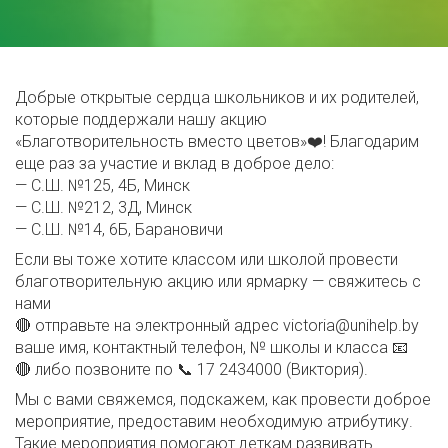
Добрые открытые сердца школьников и их родителей,
которые поддержали нашу акцию
«Благотворительность вместо цветов»❤️! Благодарим
еще раз за участие и вклад в доброе дело:
— С.Ш. №125, 4Б, Минск
— С.Ш. №212, 3Д, Минск
— С.Ш. №14, 6Б, Барановичи
Если вы тоже хотите классом или школой провести
благотворительную акцию или ярмарку — свяжитесь с
нами
🔴 отправьте на электронный адрес victoria@unihelp.by
ваше имя, контактный телефон, № школы и класса 📧
🔴 либо позвоните по 📞 17 2434000 (Виктория).
Мы с вами свяжемся, подскажем, как провести доброе
мероприятие, предоставим необходимую атрибутику.
Такие мероприятия помогают деткам развивать