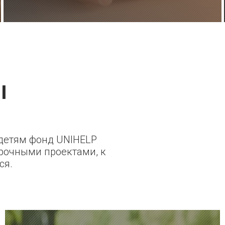
ы
етям фонд UNIHELP
рочными проектами, к
ся.