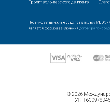
Проект волонтерского движения
Благо
Перечисляя денежные средства в пользу МБОО «
является формой заключения
договора присоед
© 2026 Междунаро
УНП 600978346