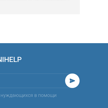
орогостоящем лечении, диагностике,
еабилитации, приобретении
едикаментов или покупке специального
борудования. С тех пор мы помогли уже
олее чем ста детям и не собираемся
станавливаться на достигнутом.
NIHELP
, нуждающихся в помощи