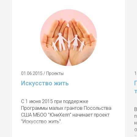
01.06.2015 / Проекты
1
Искусство жить
С 1 июня 2015 при поддержке
Программы малых грантов Посольства
В
США МБОО "ЮниХелп" начинает проект
п
"Искусство жить".
н
о
т