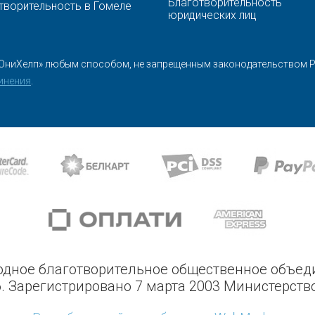
Благотворительность
творительность в Гомеле
юридических лиц
ЮниХелп» любым способом, не запрещенным законодательством Ре
инения
.
дное благотворительное общественное объе
. Зарегистрировано 7 марта 2003 Министерств