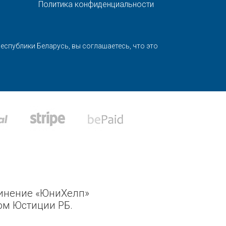
Политика конфиденциальности
спублики Беларусь, вы соглашаетесь, что это
динение «ЮниХелп»
ом Юстиции РБ.