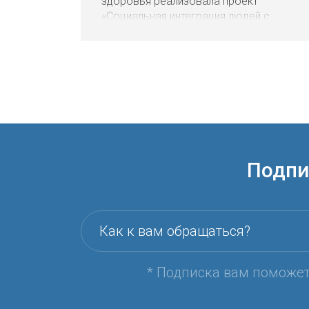
здоровья реализовала проект
«Социальная интеграция людей с
психическими расстройствами».
Подпи
Как к вам обращаться?
* Подписка вам поможе