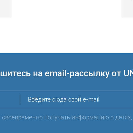
д
р
м
о
б
о
шитесь на email-рассылку от U
Введите сюда свой e-mail
т своевременно получать информацию о детях