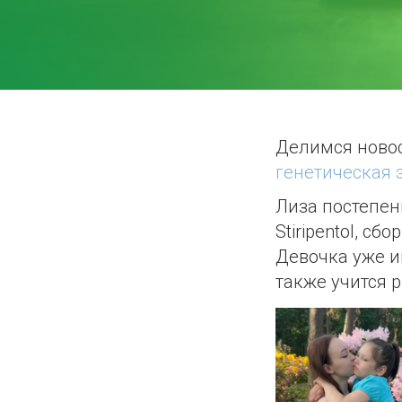
Делимся ново
генетическая 
Лиза постепен
Stiripentol, с
Девочка уже им
также учится 