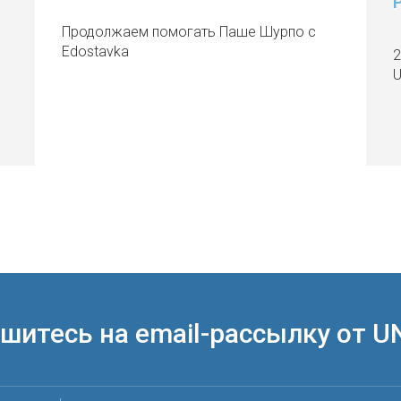
Продолжаем помогать Паше Шурпо с
Edostavka
2
U
шитесь на email-рассылку от U