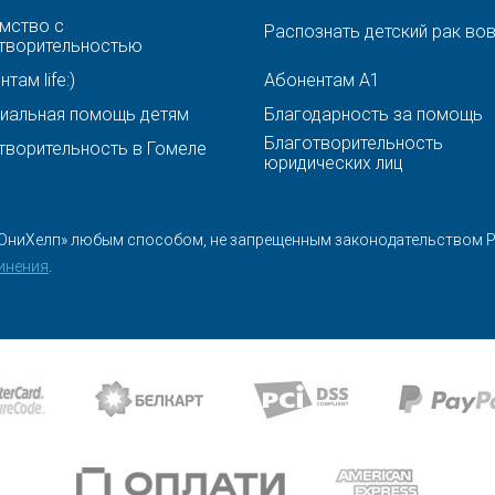
мство с
Распознать детский рак во
творительностью
там life:)
Абонентам A1
иальная помощь детям
Благодарность за помощь
Благотворительность
творительность в Гомеле
юридических лиц
ЮниХелп» любым способом, не запрещенным законодательством Ре
инения
.