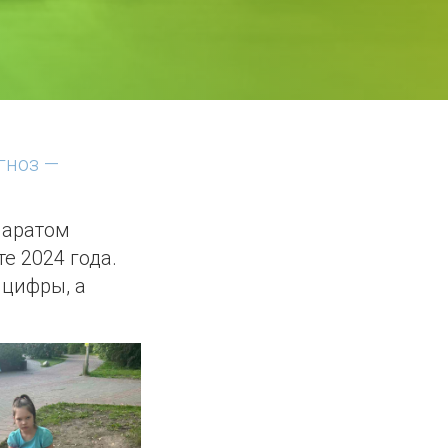
гноз —
паратом
те 2024 года.
 цифры, а