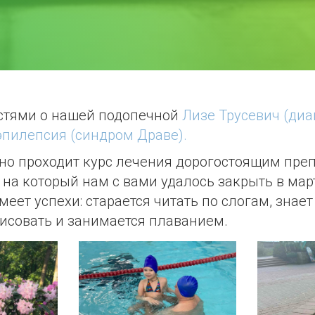
стями о нашей подопечной
Лизе Трусевич (диа
эпилепсия (синдром Драве).
но проходит курс лечения дорогостоящим пре
бор на который нам с вами удалось закрыть в мар
еет успехи: старается читать по слогам, знает
рисовать и занимается плаванием.