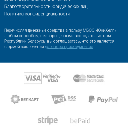
Благотворительность юридических лиц
Политика конфиденциальности
Перечисляя денежные средства в пользу МБОО «ЮниХелп»
любым способом, не запрещенным законодательством
Республики Беларусь, вы соглашаетесь, что это является
формой заключения
договора присоединения
.