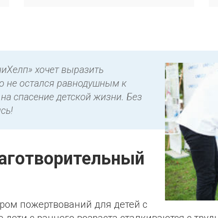
иХелп» хочет выразить
то не остался равнодушным к
на спасение детской жизни. Без
сь!
лаготворительный
ром пожертвований для детей с