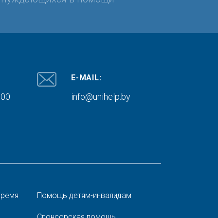
E-MAIL:
000
info@unihelp.by
время
Помощь детям-инвалидам
Спонсорская помощь