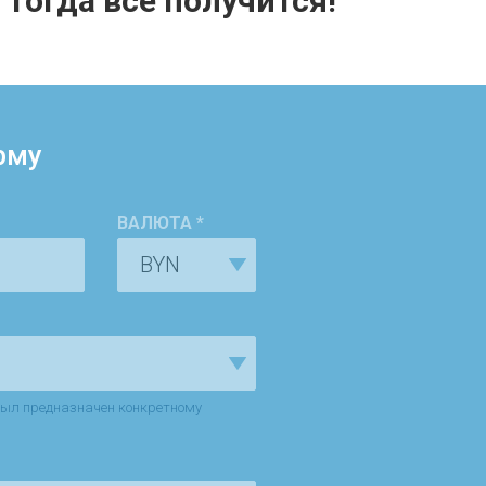
тогда всё получится!
рму
ВАЛЮТА *
 был предназначен конкретному