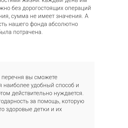
ностями жизни: каждый день им
ожно без дорогостоящих операций
ия, сумма не имеет значения. А
сть нашего фонда абсолютно
была потрачена.
 перечня вы сможете
я наиболее удобный способ и
 этом действительно нуждается.
годарность за помощь, которую
то здоровые детки и их
.