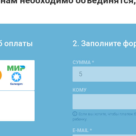
 нам необходимо объединятся, 
б оплаты
2. Заполните фо
СУММА *
КОМУ
Если вы хотите, чтобы платеж
ребенку.
E-MAIL *