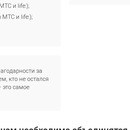
С и life:);
ТС и life:);
лагодарности за
м, кто не остался
 это самое