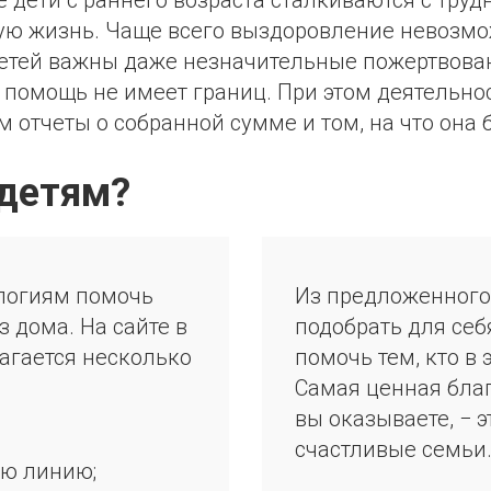
дети с раннего возраста сталкиваются с труд
ную жизнь. Чаще всего выздоровление невозм
детей важны даже незначительные пожертвован
 помощь не имеет границ. При этом деятельно
 отчеты о собранной сумме и том, на что она 
 детям?
логиям помочь
Из предложенного
 дома. На сайте в
подобрать для себ
агается несколько
помочь тем, кто в
Самая ценная бла
вы оказываете, − э
счастливые семьи
ую линию;