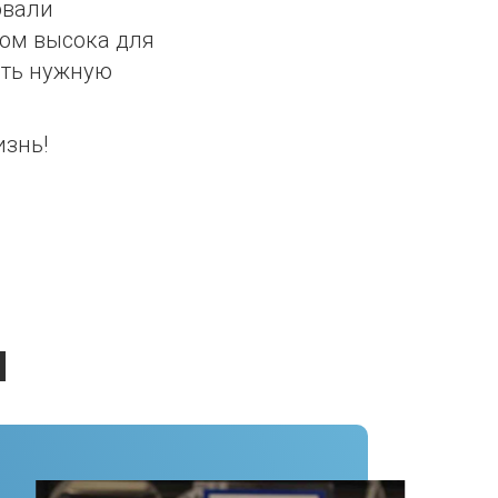
овали
ком высока для
ать нужную
изнь!
и