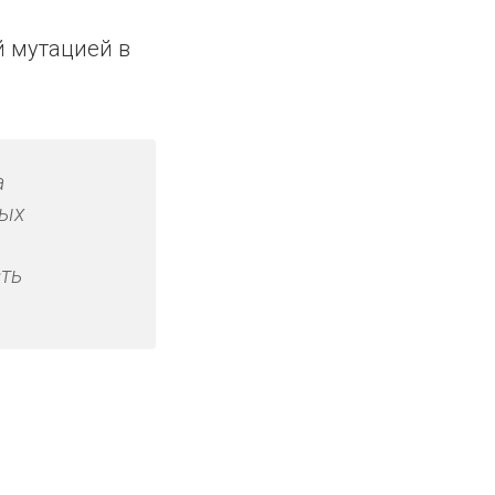
 мутацией в
а
ных
ть