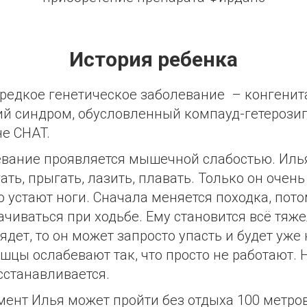
История ребенка
редкое генетическое заболевание – конгени
й синдром, обусловленный компауд-гетерози
не CHAT.
евание проявляется мышечной слабостью. Иль
гать, прыгать, лазить, плавать. Только он очень
о устают ноги. Сначала меняется походка, пот
ачиваться при ходьбе. Ему становится всё тяж
ядет, то он может запросто упасть и будет уже
шцы ослабевают так, что просто не работают. 
сстанавливается.
ент Илья может пройти без отдыха 100 метро