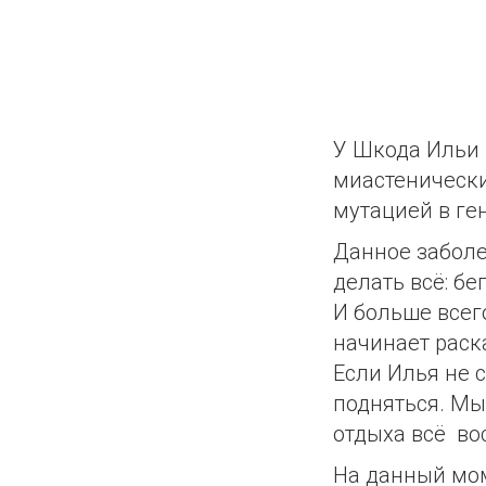
У Шкода Ильи 
миастенически
мутацией в ге
Данное забол
делать всё: бе
И больше всег
начинает раск
Если Илья не с
подняться. Мы
отдыха всё во
На данный мом