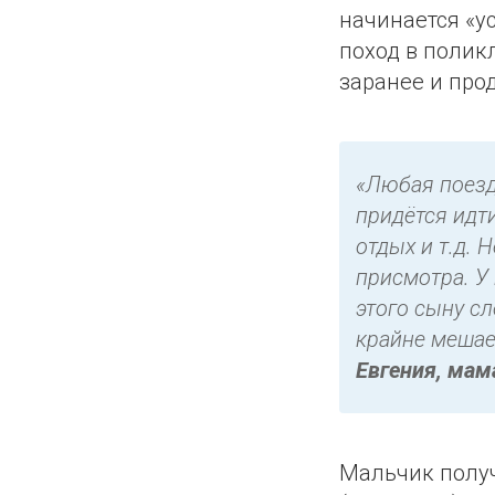
начинается «у
поход в поликл
заранее и про
«Любая поезд
придётся идт
отдых и т.д. 
присмотра. У 
этого сыну с
крайне мешае
Евгения, мам
Мальчик полу