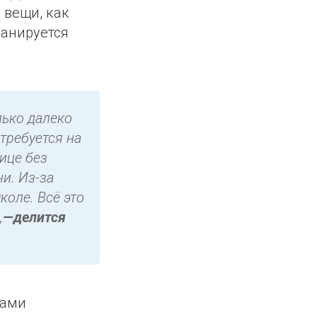
 вещи, как
ланируется
лько далеко
требуется на
лице без
ни. Из-за
коле. Всё это
,
—
делится
тами