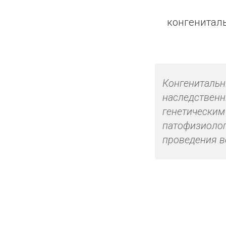
конгенитал
Конгенитальн
наследственн
генетическим
патофизиолог
проведения в