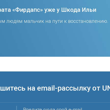
рата «Фирдапс» уже у Шкода Ильи
м людям мальчик на пути к восстановлению.
шитесь на email-рассылку от U
Введите сюда свой e-mail