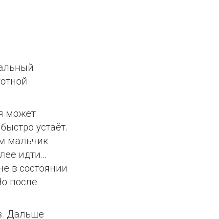
тальный
готной
я может
 быстро устаёт.
ом мальчик
елее идти…
 не в состоянии
Но после
в. Дальше