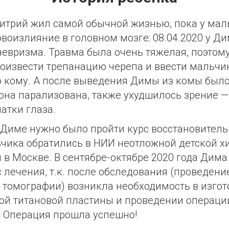
трий жил самой обычной жизнью, пока у мал
воизлияние в головном мозге: 08.04.2020 у Д
евризма. Травма была очень тяжёлая, поэтом
извести трепанацию черепа и ввести мальчи
 кому. А после выведения Димы из комы было
рона парализована, также ухудшилось зрение 
атки глаза.
м Диме нужно было пройти курс восстановитель
чика обратились в НИИ неотложной детской х
 в Москве. В сентябре-октябре 2020 года Дим
 лечения, т.к. после обследования (проведени
томографии) возникла необходимость в изго
й титановой пластины и проведении операции
 Операция прошла успешно!