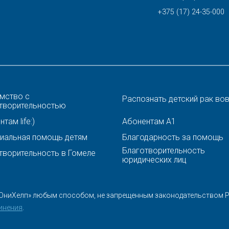
+375 (17) 24-35-000
мство с
Распознать детский рак во
творительностью
там life:)
Абонентам A1
иальная помощь детям
Благодарность за помощь
Благотворительность
творительность в Гомеле
юридических лиц
ЮниХелп» любым способом, не запрещенным законодательством Ре
инения
.