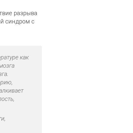
твие разрыва
й синдром с
ратуре как
мозга
га.
ерию,
талкивает
ость,
и,