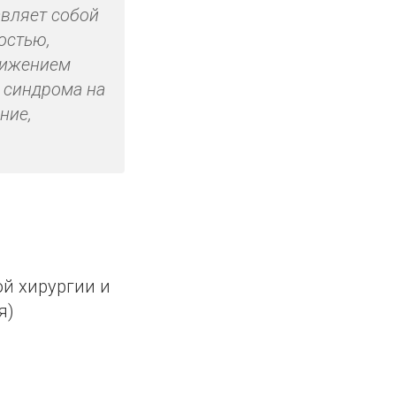
авляет собой
остью,
нижением
 синдрома на
ние,
й хирургии и
я)