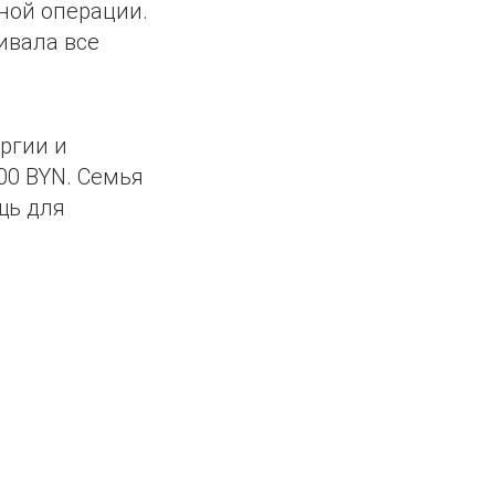
ной операции.
ивала все
ргии и
00 BYN. Семья
щь для