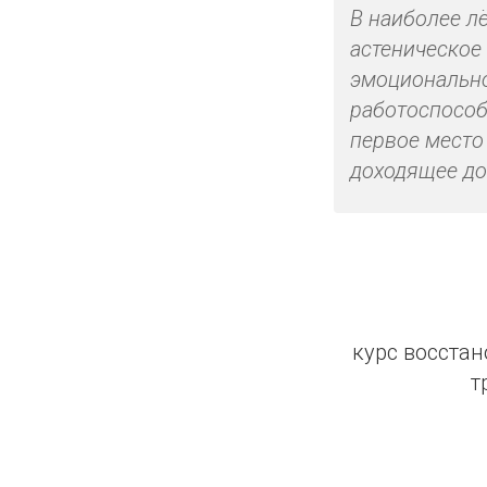
В наиболее л
астеническое
эмоционально
работоспособ
первое место
доходящее до
курс восста
т