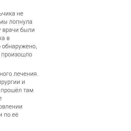
ьчика не
имы лопнула
у врачи были
ка в
 обнаружено,
— произошло
ного лечения.
ирургии и
а прошёл там
е
товлении
 по её