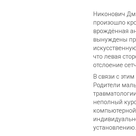
Никонович Дми
произошло кро
врождённая ан
вынуждены про
искусственную
что левая сто
отслоение сетч
В связи с эти
Родители маль
травматологии
неполный курс
компьютерной 
индивидуально
установлению.