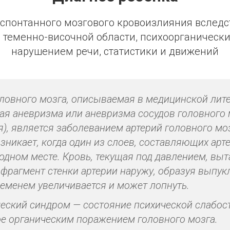
 спонтанного мозгового кровоизлияния вследс
 теменно-височной области, психоорганически
нарушением речи, статистики и движений
ловного мозга, описываемая в медицинской лите
ая аневризма или аневризма сосудов головного 
я), является заболеванием артерий головного моз
зникает, когда один из слоев, составляющих арт
 одном месте. Кровь, текущая под давлением, вы
фрагмент стенки артерии наружу, образуя выпукл
ременем увеличивается и может лопнуть.
еский синдром — состояние психической слабост
е органическим поражением головного мозга.