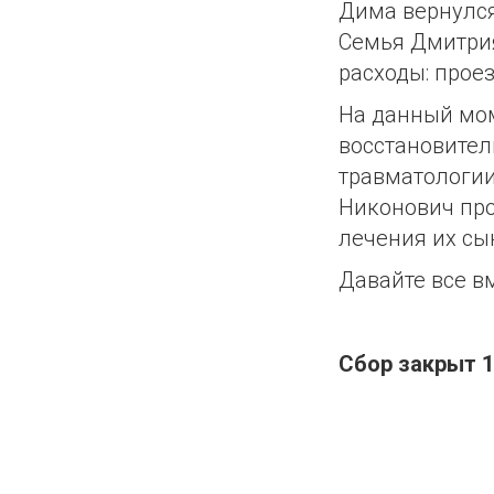
Дима вернулся
Семья Дмитрия
расходы: прое
На данный мо
восстановител
травматологии
Никонович про
лечения их сы
Давайте все в
Сбор закрыт 1