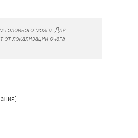
м головного мозга. Для
т от локализации очага
мания)