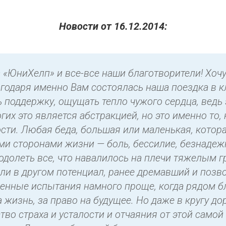
Новости от 16.12.2014:
а «ЮниХелп» и все-все наши благотворители! Хоч
агодаря именно Вам состоялась наша поездка в к
 поддержку, ощущать тепло чужого сердца, ведь 
гих это является абстракцией, но это именно то, 
сти. Любая беда, большая или маленькая, котор
ми сторонами жизни — боль, бессилие, безнадежно
еодолеть все, что навалилось на плечи тяжелым г
или в другом потенциал, ранее дремавший и поз
енные испытания намного проще, когда рядом бли
а жизнь, за право на будущее. Но даже в кругу д
во страха и усталости и отчаяния от этой самой