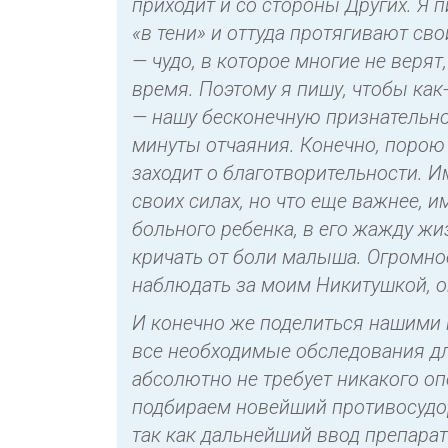
приходит и со стороны Других. Я п
«в тени» и оттуда протягивают св
— чудо, в которое многие не верят
время. Поэтому я пишу, чтобы как
— нашу бесконечную признательнос
минуты отчаяния. Конечно, порою 
заходит о благотворительности. И
своих силах, но что еще важнее,
больного ребенка, в его жажду жиз
кричать от боли малыша. Огромно
наблюдать за моим Никитушкой, ощ
И конечно же поделиться нашими 
все необходимые обследования дл
абсолютно не требует никакого о
подбираем новейший противосудор
так как дальнейший ввод препарата