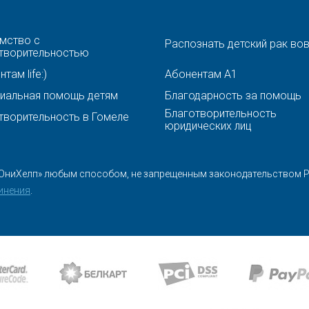
мство с
Распознать детский рак во
творительностью
там life:)
Абонентам A1
иальная помощь детям
Благодарность за помощь
Благотворительность
творительность в Гомеле
юридических лиц
ЮниХелп» любым способом, не запрещенным законодательством Ре
инения
.