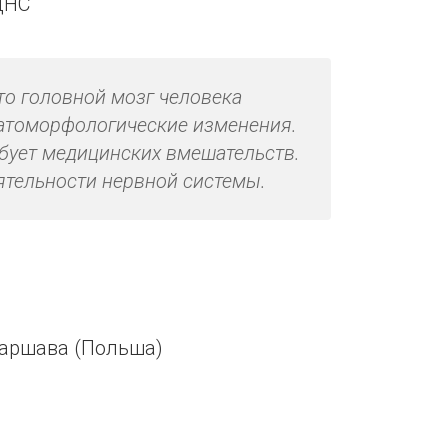
ЦНС
то головной мозг человека
патоморфологические изменения.
бует медицинских вмешательств.
ятельности нервной системы.
Варшава (Польша)