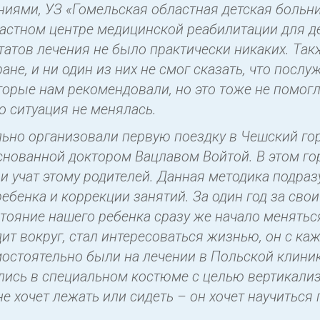
иями, УЗ «Гомельская областная детская больн
астном центре медицинской реабилитации для д
татов лечения не было практически никаких. Та
ане, и ни один из них не смог сказать, что посл
торые нам рекомендовали, но это тоже не помогл
о ситуация не менялась.
ьно организовали первую поездку в Чешский го
снованной доктором Вацлавом Войтой. В этом го
 и учат этому родителей. Данная методика подр
ебенка и коррекции занятий. За один год за свои
тояние нашего ребенка сразу же начало меняться:
одит вокруг, стал интересоваться жизнью, он с к
мостоятельно были на лечении в Польской клини
ись в специальном костюме с целью вертикализ
не хочет лежать или сидеть – он хочет научиться 