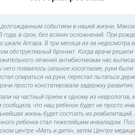
 долгожданным событием в нашей жизни. Максим
 года, в срок, без всяких осложнений. При рожд
по шкале Апгара. В три месяца из-за недосмотра 
ом обструктивный бронхит. Когда врачи решили 
лжительного лечения антибиотиками нас выписа
у него появилось сильное косоглазие, руки были
стал опираться на руки, перестал пытаться держ
 врачи просто констатировали задержку развития.
али на частный прием к одному из неврологов, к
и сообщила, что наш ребенок будет не просто ин
льнейшая жизнь будет состоять из реабилитаций,
чного ребенка стал тяжелейшим инвалидом. Посл
ском центре «Мать и дитя», затем Центре медици