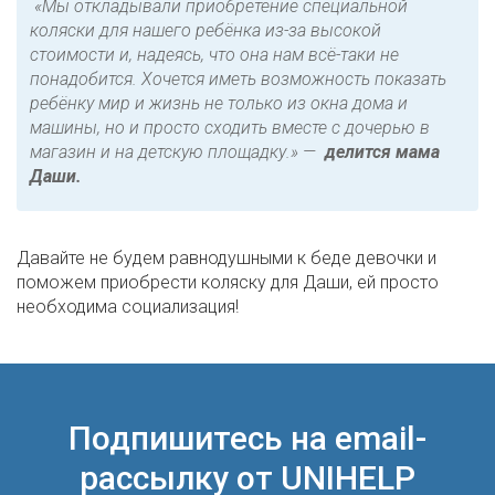
«
Мы откладывали приобретение специальной
коляски для нашего ребёнка из-за высокой
стоимости и, надеясь, что она нам всё-таки не
понадобится. Хочется иметь возможность показать
ребёнку мир и жизнь не только из окна дома и
машины, но и просто сходить вместе с дочерью в
магазин и на детскую площадку.»
—
делится мама
Даши.
Давайте не будем равнодушными к беде девочки и
поможем приобрести коляску для Даши, ей просто
необходима социализация!
Подпишитесь на email-
рассылку от UNIHELP