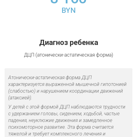
BYN
Диагноз ребенка
ДЦП (атонически-астатическая форма)
А
тонически-астатическая форма
ДЦП
характеризу
ется
выраженной мышечной гипотонией
(слабостью) и нарушением координации движений
(атаксией).
У детей с этой формой ДЦП наблюдаются трудности
с удержанием головы, сидением, ходьбой, частые
падения, неуклюжие движения и замедленное
психомоторное развитие. Эта форма считается
тяжелой и требует комплексного лечения и