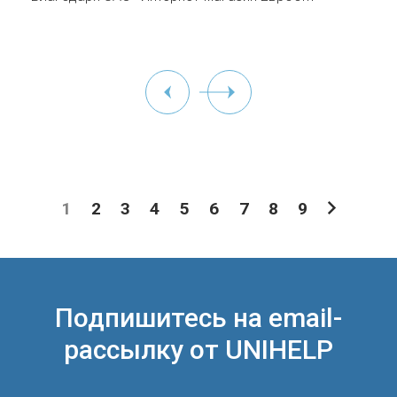
1
2
3
4
5
6
7
8
9
Подпишитесь на email-
рассылку от UNIHELP