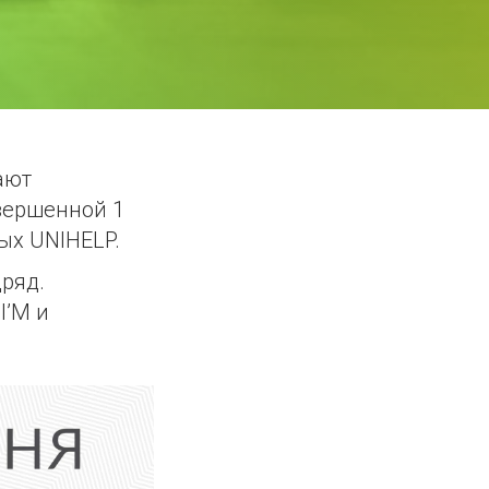
ают
вершенной 1
ых UNIHELP.
дряд.
I’M и