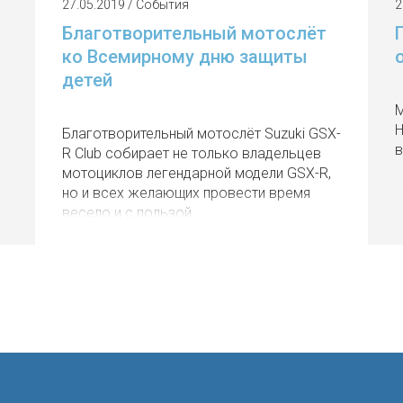
27.05.2019 / События
2
Благотворительный мотослёт
ко Всемирному дню защиты
детей
М
Н
Благотворительный мотослёт Suzuki GSX-
в
R Club собирает не только владельцев
мотоциклов легендарной модели GSX-R,
но и всех желающих провести время
весело и с пользой.