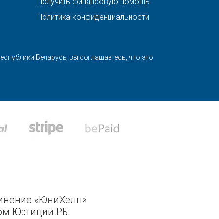
Получить финансовую помощь
Политика конфиденциальности
спублики Беларусь, вы соглашаетесь, что это
динение «ЮниХелп»
ом Юстиции РБ.