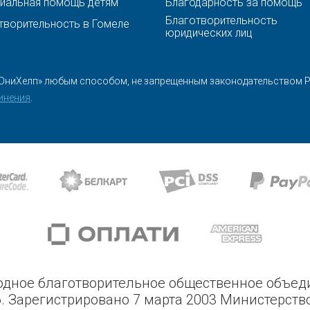
иальная помощь детям
Благодарность за помощь
Благотворительность
творительность в Гомеле
юридических лиц
ЮниХелп» любым способом, не запрещенным законодательством Ре
инения
.
дное благотворительное общественное объе
. Зарегистрировано 7 марта 2003 Министерств