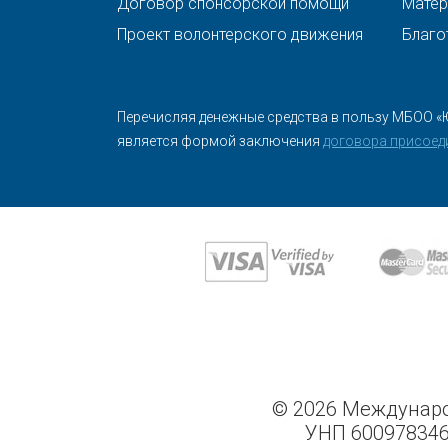
Договор спонсорской помощи
Матер
Проект волонтерского движения
Благо
Перечисляя денежные средства в пользу МБОО «
является формой заключения
договора присоед
© 2026 Междунаро
УНП 600978346