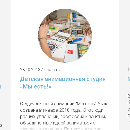
28.10.2013 / Проекты
1
Детская анимационная студия
в
«Мы есть!»
В
б
Студия детской анимации "Мы есть" была
о
создана в январе 2010 года. Это люди
п
разных увлечений, профессий и занятий,
е
объединенные идеей заниматься с
на
детками анимацией. При этом все они -