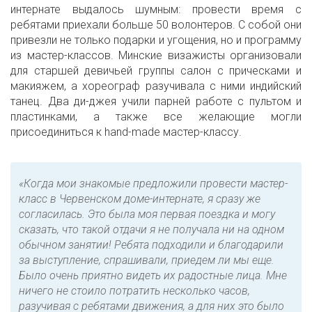
интернате выдалось шумным: провести время с
ребятами приехали больше 50 волонтеров. С собой они
привезли не только подарки и угощения, но и программу
из мастер-классов. Минские визажисты организовали
для старшей девичьей группы салон с прическами и
макияжем, а хореограф разучивала с ними индийский
танец. Два ди-джея учили парней работе с пультом и
пластинками, а также все желающие могли
присоединиться к hand-made мастер-классу.
«Когда мои знакомые предложили провести мастер-
класс в Червенском доме-интернате, я сразу же
согласилась. Это была моя первая поездка и могу
сказать, что такой отдачи я не получала ни на одном
обычном занятии! Ребята подходили и благодарили
за выступление, спрашивали, приедем ли мы еще.
Было очень приятно видеть их радостные лица. Мне
ничего не стоило потратить несколько часов,
разучивая с ребятами движения, а для них это было