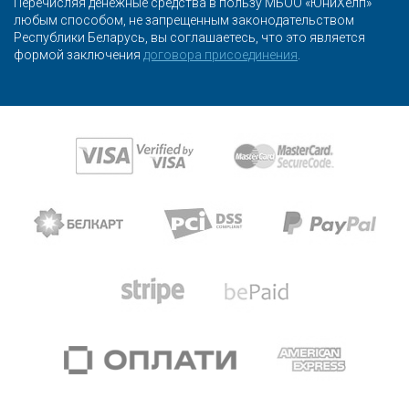
Перечисляя денежные средства в пользу МБОО «ЮниХелп»
любым способом, не запрещенным законодательством
Республики Беларусь, вы соглашаетесь, что это является
формой заключения
договора присоединения
.