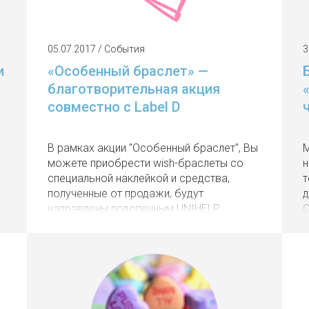
05.07.2017 / События
3
и
«Особенный браслет» —
благотворительная акция
совместно с Label D
В рамках акции "Особенный браслет", Вы
М
можете приобрести wish-браслеты со
н
специальной наклейкой и средства,
т
полученные от продажи, будут
д
направлены подопечным UNIHELP.
С
л
б
ж
т
н