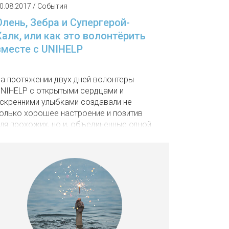
0.08.2017 / События
Олень, Зебра и Супергерой-
Халк, или как это волонтёрить
вместе с UNIHELP
а протяжении двух дней волонтеры
NIHELP с открытыми сердцами и
скренними улыбками создавали не
олько хорошее настроение и позитив
ля прохожих, но и, объединенные одной
ажной целью и миссией, призывали
сех, кто оказался рядом с ними,
омогать и не оставаться равнодушными
 чужой беде. Ведь, как известно,
еловек умеет помогать, и мы в
чередной раз убедились в этом безо
сякого сомнения!