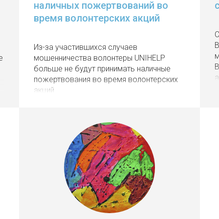
наличных пожертвований во
время волонтерских акций
С
B
Из-за участившихся случаев
м
е
мошенничества волонтеры UNIHELP
В
больше не будут принимать наличные
а
пожертвования во время волонтерских
акций.