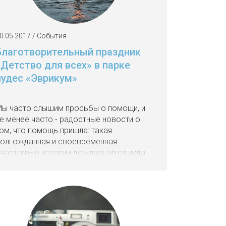
0.05.2017 / События
Благотворительный праздник
«Детство для всех» в парке
чудес «Эврикум»
ы часто слышим просьбы о помощи, и
е менее часто - радостные новости о
ом, что помощь пришла: такая
олгожданная и своевременная.
частливые истории дождавшихся чуда
юдей теперь знают многие, но имена
лаготворителей, подаривших шанс на
изнь - не знает никто, они остаются в
ени. Нам кажется очень важным -
ачать эти имена озвучивать.