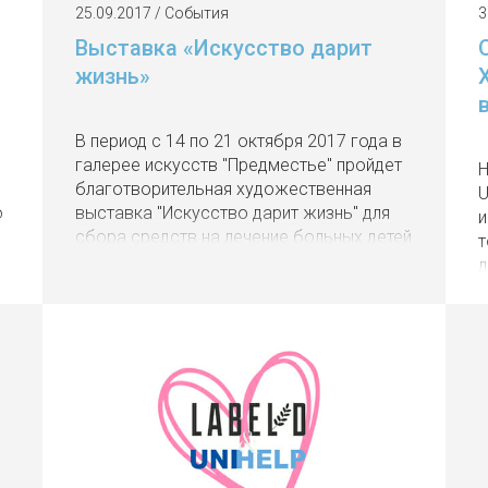
25.09.2017 / События
3
Выставка «Искусство дарит
жизнь»
В период с 14 по 21 октября 2017 года в
галерее искусств "Предместье" пройдет
Н
благотворительная художественная
U
о
выставка "Искусство дарит жизнь" для
и
сбора средств на лечение больных детей
т
с психоневрологическими
д
заболеваниями
в
в
п
к
ч
о
в