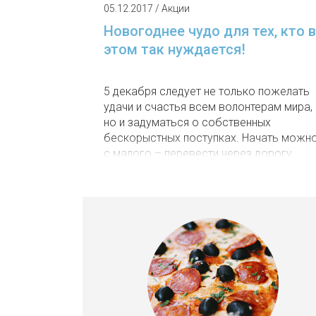
05.12.2017 / Акции
Новогоднее чудо для тех, кто в
этом так нуждается!
5 декабря следует не только пожелать
удачи и счастья всем волонтерам мира,
но и задуматься о собственных
бескорыстных поступках. Начать можн
с малого – перевести через дорогу
старушку, покормить бездомного пса
или заказать пиццу в городских кафе-
пиццериях ПиццаМания.