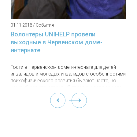
01.11.2018 / События
Волонтеры UNIHELP провели
выходные в Червенском доме-
интернате
Гости в Червенском доме-интернате для детей-
инвалидов и молодых инвалидов с особенностями
психофизического развития бывают часто, но
каждый раз это огромный праздник для всех его
подопечных. В прошедшие выходные с мастер-
классами и подарками к ним приехали волонтеры
UniHelp.