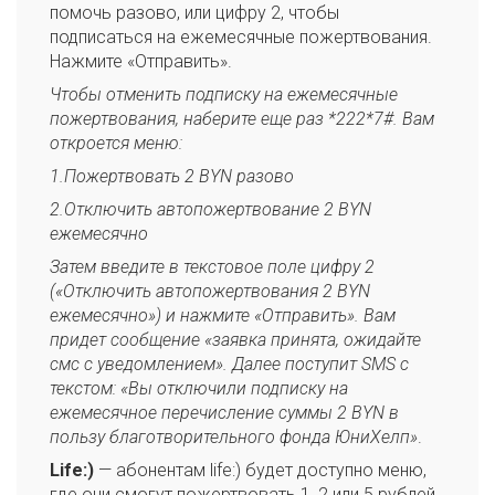
помочь разово, или цифру 2, чтобы
подписаться на ежемесячные пожертвования.
Нажмите «Отправить».
Чтобы отменить подписку на ежемесячные
пожертвования, наберите еще раз *222*7#. Вам
откроется меню:
1.Пожертвовать 2 BYN разово
2.Отключить автопожертвование 2 BYN
ежемесячно
Затем введите в текстовое поле цифру 2
(«Отключить автопожертвования 2 BYN
ежемесячно») и нажмите «Отправить». Вам
придет сообщение «заявка принята, ожидайте
смс с уведомлением». Далее поступит SMS с
текстом: «Вы отключили подписку на
ежемесячное перечисление суммы 2 BYN в
пользу благотворительного фонда ЮниХелп»
.
Life:)
— абонентам life:) будет доступно меню,
где они смогут пожертвовать 1, 2 или 5 рублей.