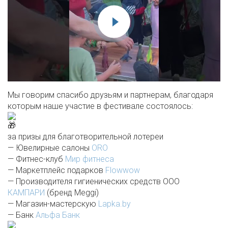
Мы говорим спасибо друзьям и партнерам, благодаря
которым наше участие в фестивале состоялось:
за призы для благотворительной лотереи
— Ювелирные салоны
ORO
— Фитнес-клуб
Мир фитнеса
— Маркетплейс подарков
Flowwow
— Производителя гигиенических средств ООО
КАМПАРИ
(бренд Meggi)
— Магазин-мастерскую
Lapka.by
— Банк
Альфа Банк