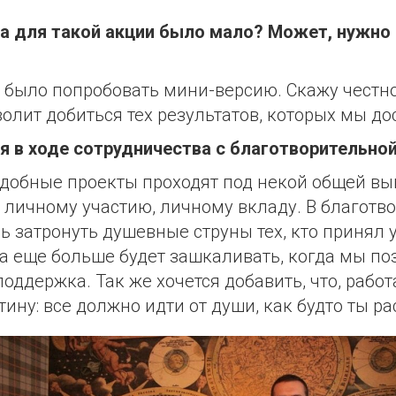
яца для такой акции было мало? Может, нужн
 было попробовать мини-версию. Скажу честно
олит добиться тех результатов, которых мы до
я в ходе сотрудничества с благотворительно
одобные проекты проходят под некой общей вы
: личному участию, личному вкладу. В благот
ь затронуть душевные струны тех, кто принял у
ма еще больше будет зашкаливать, когда мы п
оддержка. Так же хочется добавить, что, рабо
тину: все должно идти от души, как будто ты р