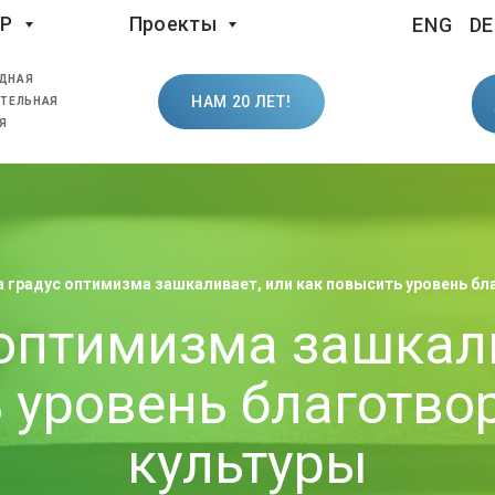
LP
Проекты
ENG
DE
ДНАЯ
НАМ 20 ЛЕТ!
ТЕЛЬНАЯ
Я
а градус оптимизма зашкаливает, или как повысить уровень б
 оптимизма зашкали
 уровень благотво
культуры