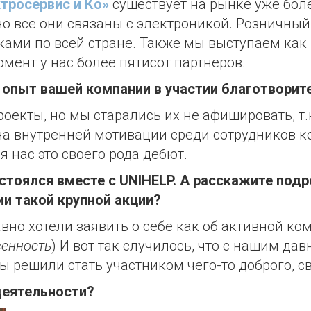
тросервис и Ко»
существует на рынке уже бол
но все они связаны с электроникой. Розничны
ками по всей стране. Также мы выступаем как
мент у нас более пятисот партнеров.
 опыт вашей компании в участии благотворит
оекты, но мы старались их не афишировать, т.к
а внутренней мотивации среди сотрудников ко
я нас это своего рода дебют.
остоялся вместе с
UNIHELP
. А расскажите под
и такой крупной акции?
вно хотели заявить о себе как об активной ко
венность
) И вот так случилось, что с нашим д
ы решили стать участником чего-то доброго, св
деятельности?