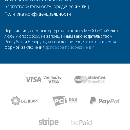
Благотворительность юридических лиц
Политика конфиденциальности
Перечисляя денежные средства в пользу МБОО «ЮниХелп»
любым способом, не запрещенным законодательством
Республики Беларусь, вы соглашаетесь, что это является
формой заключения
договора присоединения
.