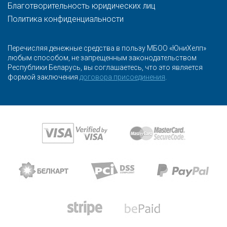
Благотворительность юридических лиц
Политика конфиденциальности
Перечисляя денежные средства в пользу МБОО «ЮниХелп»
любым способом, не запрещенным законодательством
Республики Беларусь, вы соглашаетесь, что это является
формой заключения
договора присоединения
.