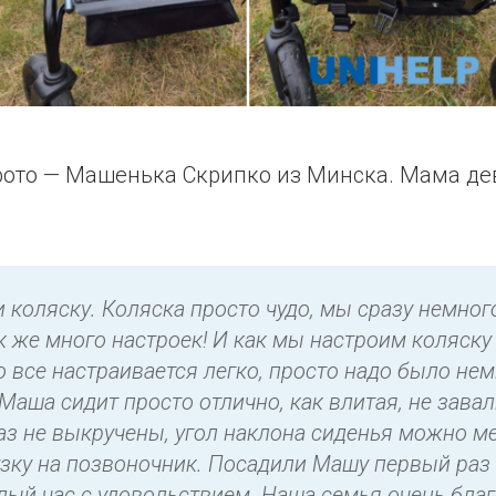
 фото — Машенька Скрипко из Минска. Мама де
 коляску. Коляска просто чудо, мы сразу немног
к же много настроек! И как мы настроим коляску
о все настраивается легко, просто надо было не
Маша сидит просто отлично, как влитая, не зава
таз не выкручены, угол наклона сиденья можно м
узку на позвоночник. Посадили Машу первый раз 
лый час с удовольствием. Наша семья очень бла