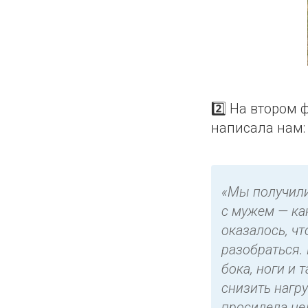
2️⃣ На втором
написала нам:
«Мы получили
с мужем — ка
оказалось, чт
разобраться. 
бока, ноги и 
снизить нагр
просидела це