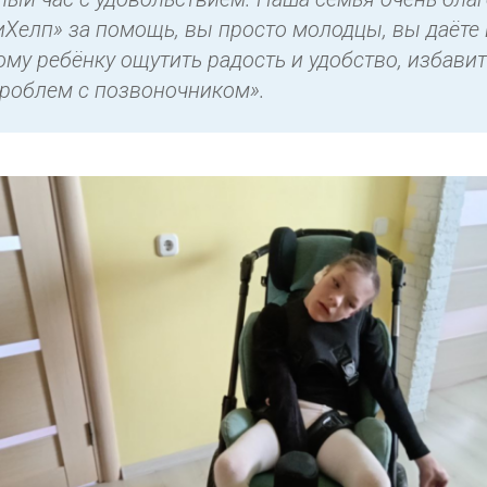
Хелп» за помощь, вы просто молодцы, вы даёте
му ребёнку ощутить радость и удобство, избавит
роблем с позвоночником».