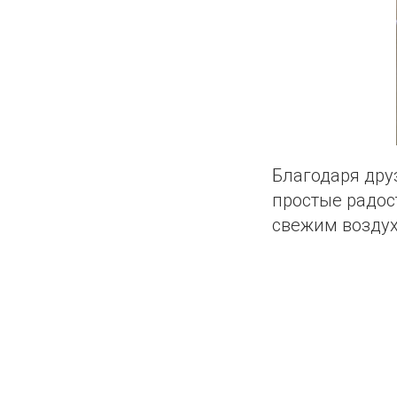
Благодаря др
простые радост
свежим воздух