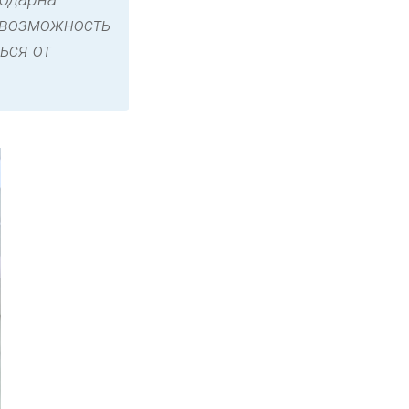
 возможность
ься от