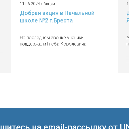
11.06.2024 / Акции
1
Добрая акция в Начальной
школе №2 г.Бреста
На последнем звонке ученики
А
поддержали Глеба Королевича
п
шитесь на email-рассылку от U