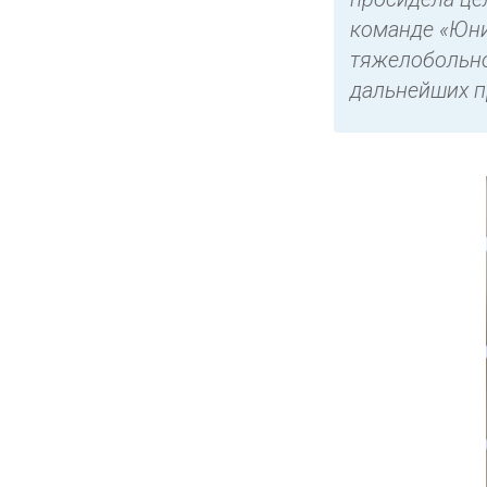
команде «Юни
тяжелобольно
дальнейших п