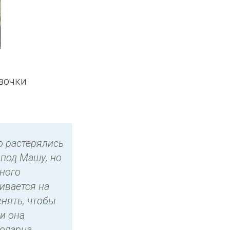
вочки
о растерялись
 под Машу, но
много
ливается на
енять, чтобы
и она
годарна