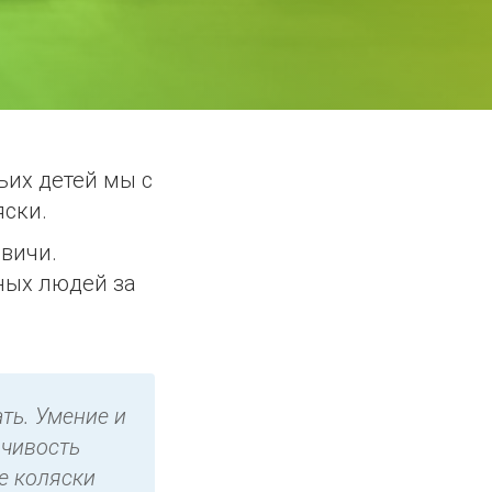
ьих детей мы с
ски.
овичи.
ных людей за
ть. Умение и
вчивость
е коляски