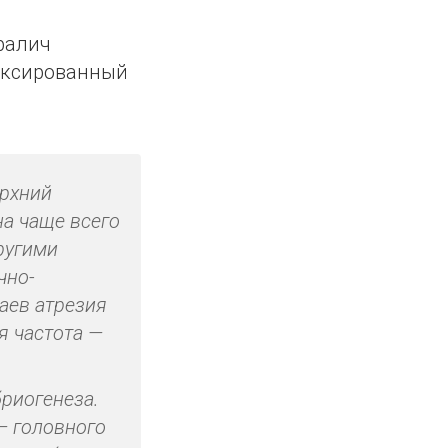
аралич
Фиксированный
ерхний
на чаще всего
ругими
чно-
аев атрезия
я частота —
бриогенеза.
— головного