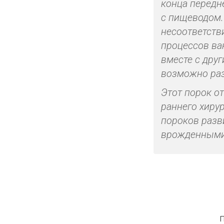
конца передн
с пищеводом.
несоответств
процессов ва
вместе с друг
возможно раз
Этот порок о
раннего хиру
пороков разв
врожденными 