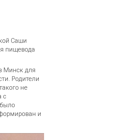
ской Саши
ия пищевода
в Минск для
сти. Родители
такого не
 с
 было
сформирован и