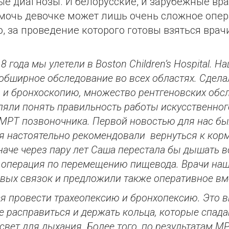
е диагнозы. И белорусские, и зарубежные вр
омочь девочке может лишь очень сложное опе
, за проведение которого готовы взяться врач
 года мы улетели в Boston Children’s Hospital. Н
обширное обследование во всех областях. Сдела
 и бронхоскопию, множество рентгеновских обс
ляли понять правильность работы искусственног
МРТ позвоночника. Первой новостью для нас был
ля настоятельно рекомендовали вернуться к кор
наче через пару лет Саша перестала бы дышать 
 операция по перемещению пищевода. Врачи наш
овых связок и предложили также оперативное вм
ся провести трахеопексию и бронхопексию. Это 
е расправиться и держать кольца, которые спада
вет для дыхания. Более того, по результатам М