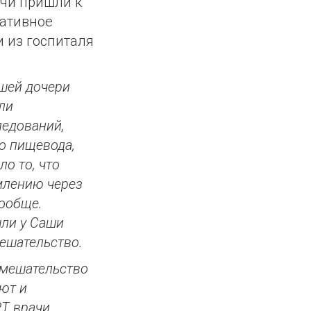
ачи пришли к
ративное
и из госпиталя
ашей дочери
ли
ледований,
о пищевода,
о то, что
млению через
вообще.
ли у Саши
ешательство.
вмешательство
ют и
РТ врачи