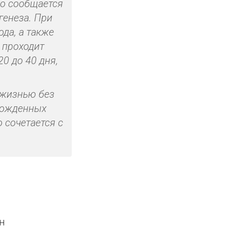
ко сообщается
генеза. При
да, а также
 проходит
0 до 40 дня,
 жизнью без
врожденных
 сочетается с
н