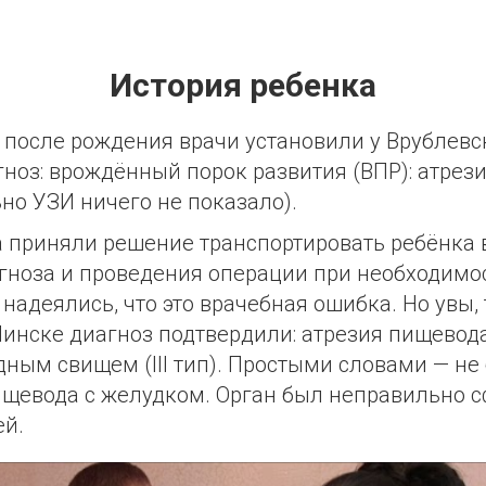
История ребенка
 после рождения врачи установили у Врублев
ноз: врождённый порок развития (ВПР): атрез
ьно УЗИ ничего не показало).
 приняли решение транспортировать ребёнка 
гноза и проведения операции при необходимо
надеялись, что это врачебная ошибка. Но увы, 
Минске диагноз подтвердили: атрезия пищевода
ным свищем (III тип). Простыми словами — не
щевода с желудком. Орган был неправильно 
ей.