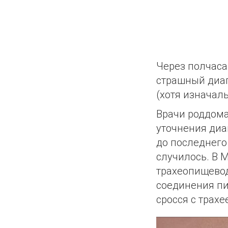
Через полчаса
страшный диаг
(хотя изначал
Врачи роддома
уточнения диа
до последнего 
случилось. В 
трахеопищевод
соединения пи
сросся с трахе