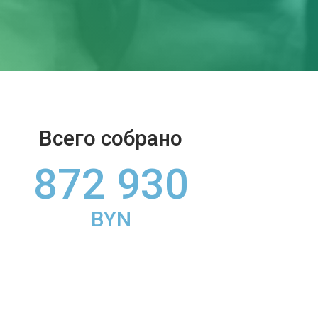
Всего собрано
872 930
BYN