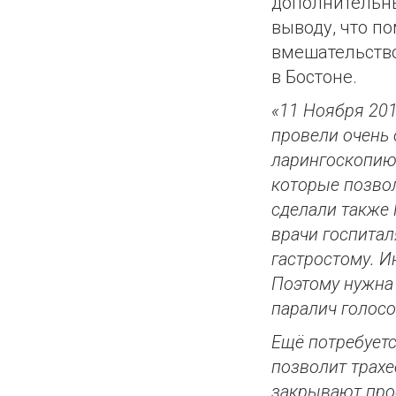
дополнительны
выводу, что п
вмешательство
в Бостоне.
«11 Ноября 2018
провели очень 
ларингоскопию
которые позво
сделали также 
врачи госпита
гастростому. И
Поэтому нужна
паралич голос
Ещё потребует
позволит трахе
закрывают прос