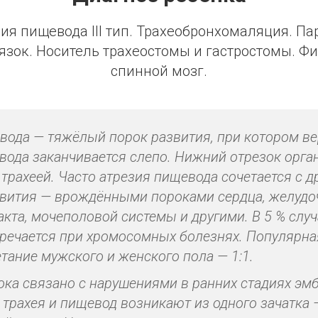
ия пищевода III тип. Трахеобронхомаляция. П
язок. Носитель трахеостомы и гастростомы. 
спинной мозг.
вода — тяжёлый порок развития, при котором в
вода заканчивается слепо. Нижний отрезок орга
 трахеей. Часто атрезия пищевода сочетается с д
вития — врождёнными пороками сердца, желудо
акта, мочеполовой системы и другими. В 5 % случ
речается при хромосомных болезнях. Популярна
етание мужского и женского пола — 1:1.
ока связано с нарушениями в ранних стадиях эм
о трахея и пищевод возникают из одного зачатка 