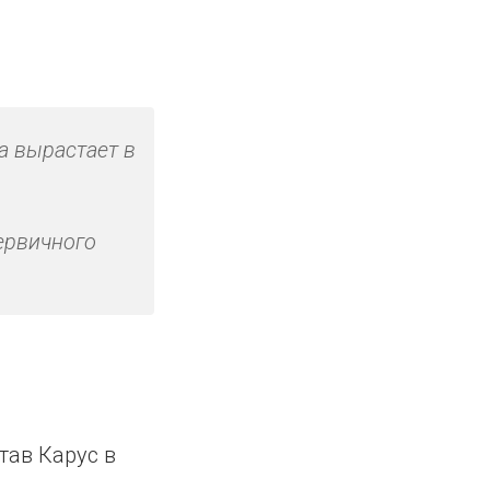
а вырастает в
ервичного
тав Карус в