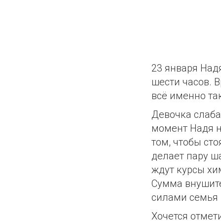
23 января Над
шести часов. 
всё именно та
Девочка слаба
момент Надя н
том, чтобы ст
делает пару ш
ждут курсы хи
Сумма внушите
силами семья 
Хочется отмет