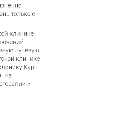
изненно
знь только с
кой клинике
ключений
онную лучевую
тской клинике
 клинику Карл
. На
отерапии и