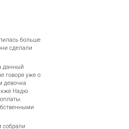
длилась больше
 они сделали
а данный
е говоря уже о
м девочка
Также Надю
 оплаты.
собственными
и собрали