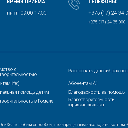
ВРЕМЯ ПРИЕМА:
ТЕЛЕФОНЫ:
пн-пт 09:00-17:00
+375 (17) 24-34-
+375 (17) 24-35-000
мство с
Распознать детский рак во
творительностью
там life:)
Абонентам A1
иальная помощь детям
Благодарность за помощь
Благотворительность
творительность в Гомеле
юридических лиц
ЮниХелп» любым способом, не запрещенным законодательством Ре