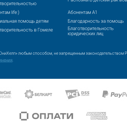
творительностью
там life:)
Абонентам A1
иальная помощь детям
Благодарность за помощь
Благотворительность
творительность в Гомеле
юридических лиц
ЮниХелп» любым способом, не запрещенным законодательством Ре
инения
.