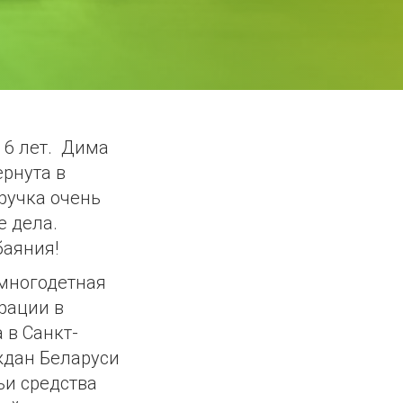
 6 лет. Дима
ернута в
 ручка очень
е дела.
баяния!
 многодетная
рации в
 в Санкт-
ждан Беларуси
ьи средства