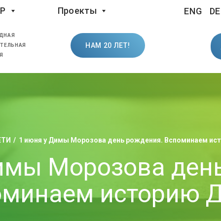
LP
Проекты
ENG
DE
ДНАЯ
НАМ 20 ЛЕТ!
ТЕЛЬНАЯ
Я
ЕТИ
1 июня у Димы Морозова день рождения. Вспоминаем и
имы Морозова ден
оминаем историю 