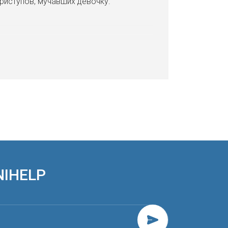
риступов, мучавших девочку.
NIHELP