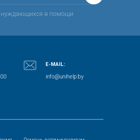
, нуждающихся в помощи
E-MAIL:
000
info@unihelp.by
время
Помощь детям-инвалидам