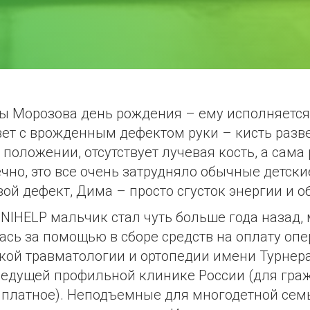
ы Морозова день рождения – ему исполняется
вет с врожденным дефектом руки – кисть разв
положении, отсутствует лучевая кость, а сама
чно, это все очень затрудняло обычные детски
ой дефект, Дима – просто сгусток энергии и о
IHELP мальчик стал чуть больше года назад,
ась за помощью в сборе средств на оплату опе
ской травматологии и ортопедии имени Турнера
ведущей профильной клинике России (для гра
 платное). Неподъемные для многодетной сем