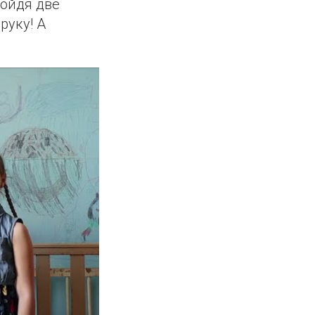
ройдя две
руку! А