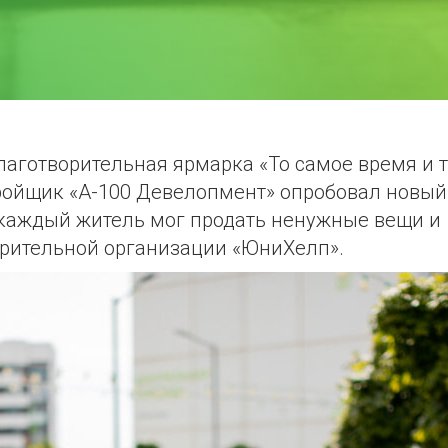
аготворительная ярмарка «То самое время и 
тройщик «А-100 Девелопмент» опробовал новый
 каждый житель мог продать ненужные вещи и
орительной организации «ЮниХелп».