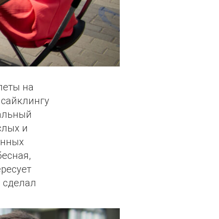
леты на
псайклингу
уальный
слых и
янных
бесная,
ересует
ю сделал