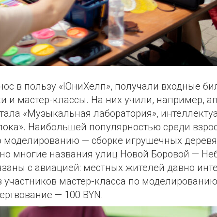
нос в пользу «ЮниХелп», получали входные би
 и мастер-классы. На них учили, например, а
отала «Музыкальная лаборатория», интеллект
лока». Наибольшей популярностью среди взро
по моделированию — сборке игрушечных дерев
йно многие названия улиц Новой Боровой — Не
язаны с авиацией: местных жителей давно инт
з участников мастер-класса по моделировани
ертвование — 100 BYN.