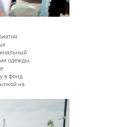
риятия
ых
игинальный
ами одежды,
е.
у в фонд
сылкой на