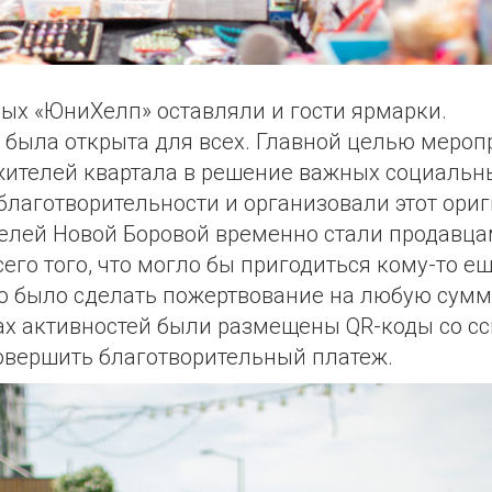
ых «ЮниХелп» оставляли и гости ярмарки.
была открыта для всех. Главной целью мероп
жителей квартала в решение важных социальн
благотворительности и организовали этот ор
телей Новой Боровой временно стали продавц
сего того, что могло бы пригодиться кому-то ещ
о было сделать пожертвование на любую сумм
ах активностей были размещены QR-коды со с
 совершить благотворительный платеж.