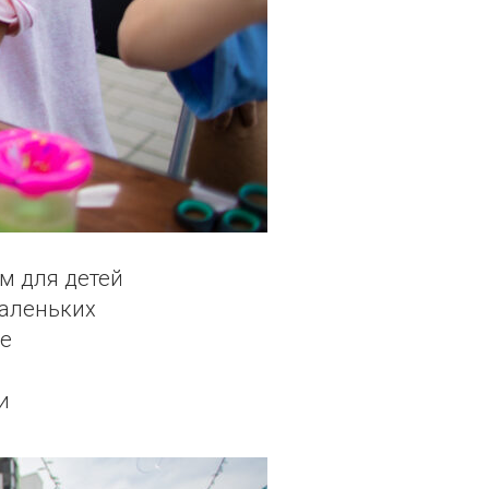
м для детей
маленьких
ие
и