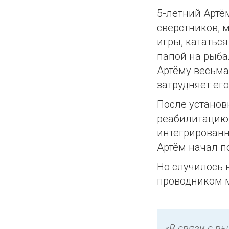
5-летний Артём
сверстников, 
игры, кататься
папой на рыба
Артёму весьма 
затрудняет ег
После установ
реабилитацию,
интегрированну
Артём начал п
Но случилось 
проводником 
«В связи с в