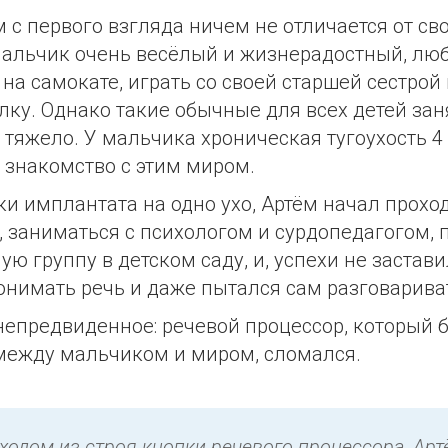
 с первого взгляда ничем не отличается от св
мальчик очень весёлый и жизнерадостный, лю
 на самокате, играть со своей старшей сестрой 
лку. Однако такие обычные для всех детей зан
тяжело. У мальчика хроническая тугоухость 4 
о знакомство с этим миром.
ки имплантата на одно ухо, Артём начал прохо
 заниматься с психологом и сурдопедагогом, 
ю группу в детском саду, и, успехи не застави
онимать речь и даже пытался сам разговарива
непредвиденное: речевой процессор, который 
между мальчиком и миром, сломался.
ыходом из строя кнопки речевого процессора, Ар