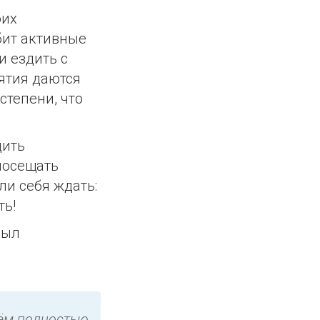
оих
бит активные
и ездить с
ятия даются
степени, что
дить
посещать
ли себя ждать:
ть!
был
тём полностью