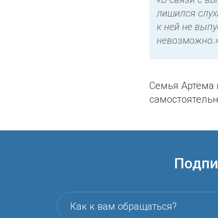
лишился слух
к ней не вып
невозможно.
Семья Артёма 
самостоятель
Подпи
Как к вам обращаться?