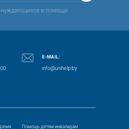
, нуждающихся в помощи
E-MAIL:
000
info@unihelp.by
время
Помощь детям-инвалидам