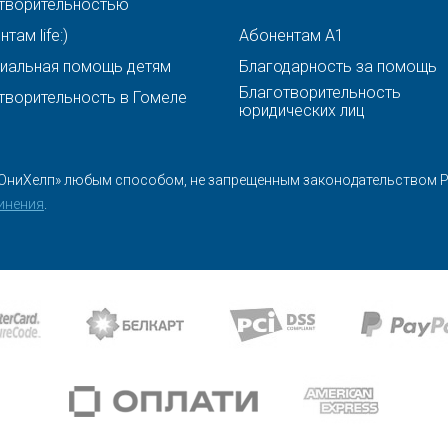
творительностью
там life:)
Абонентам A1
иальная помощь детям
Благодарность за помощь
Благотворительность
творительность в Гомеле
юридических лиц
ЮниХелп» любым способом, не запрещенным законодательством Ре
инения
.