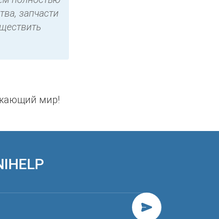
тва, запчасти
уществить
ужающий мир!
NIHELP