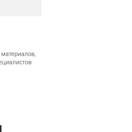
 материалов,
ециалистов
и