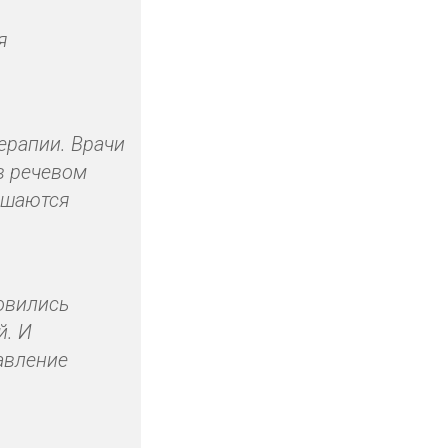
я
ерапии. Врачи
в речевом
учшаются
овились
й. И
авление