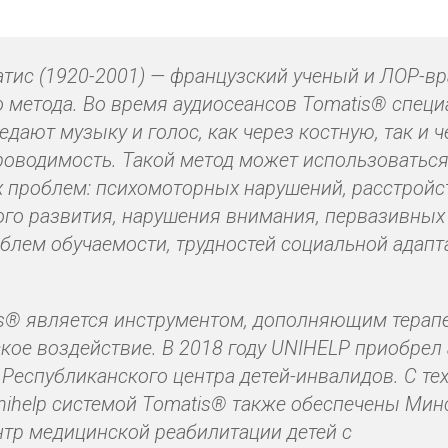
тис (1920-2001) — французский ученый и ЛОР-вр
 метода. Во время аудиoсеансов Tomatis® спец
дают музыку и голос, как через костную, так и ч
оводимость. Такой метод может использоваться
 проблем: психомоторных нарушений, расстройс
ого развития, нарушения внимания, первазивных
блем обучаемости, трудностей социальной адапта
s® является инструментом, дополняющим терап
кое воздействие. В 2018 году UNIHELP приобрел
 Республиканского центра детей-инвалидов. С тех
nihelp системой Tomatis® также обеспечены Мин
нтр медицинской реабилитации детей с