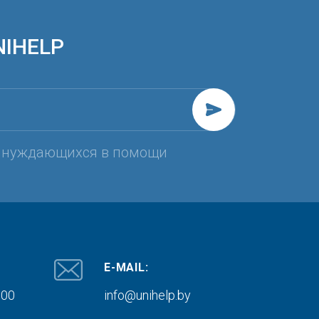
NIHELP
, нуждающихся в помощи
E-MAIL:
000
info@unihelp.by