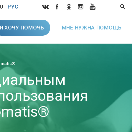
U
РУС
Я ХОЧУ ПОМОЧЬ
МНЕ НУЖНА ПОМОЩЬ
omatis®
циальным
пользования
omatis®