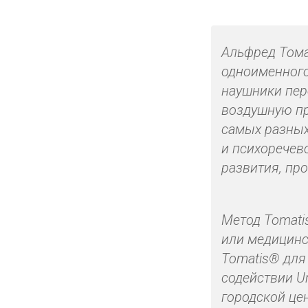
Альфред Тома
одноименного
наушники пере
воздушную пр
самых разных
и психоречев
развития, про
Метод Tomati
или медицинс
Tomatis® для
содействии U
городской це