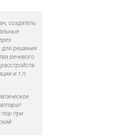
ач, создатель
иальные
ерез
 для решения
тва речевого
 расстройств
ции и т.п.
евтическое
 аппарат
 пор при
ский