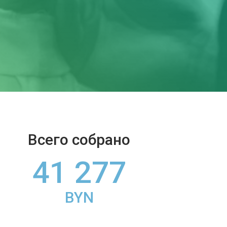
Всего собрано
41 277
BYN