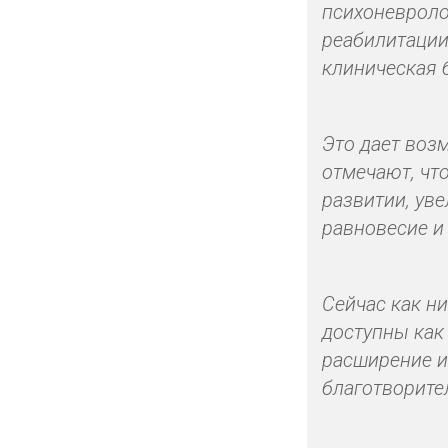
психоневроло
реабилитации
клиническая 
Это дает воз
отмечают, чт
развитии, ув
равновесие и
Сейчас как н
доступны как
расширение и
благотворите