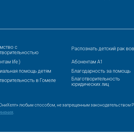
мство с
Распознать детский рак во
творительностью
там life:)
Абонентам A1
иальная помощь детям
Благодарность за помощь
Благотворительность
творительность в Гомеле
юридических лиц
ЮниХелп» любым способом, не запрещенным законодательством Ре
инения
.