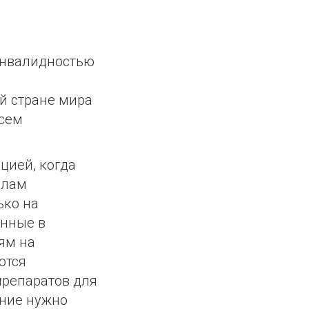
 инвалидностью
а
ой стране мира
всем
цией, когда
олам
ько на
анные в
ям на
ются
препаратов для
ение нужно