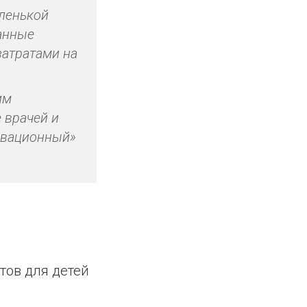
ленькой
анные
затратами на
им
 врачей и
новационный»
тов для детей