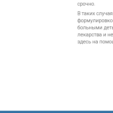
срочно.
В таких случа
формулировкой
больными деть
лекарства и не
здесь на помо