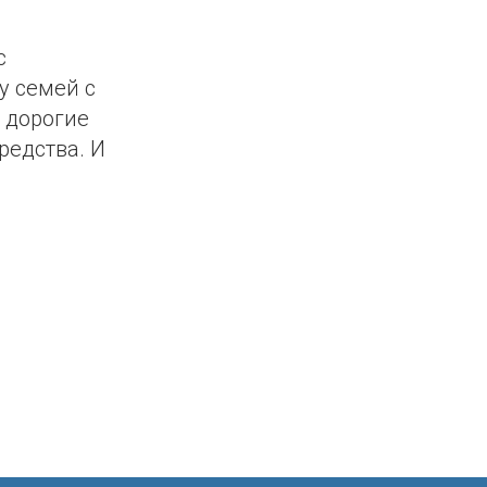
с
у семей с
 дорогие
редства. И