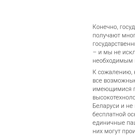
Конечно, госу
получают мног
государственны
– и мы не иск
необходимым в
К сожалению, 
все возможны
имеющимися п
высокотехноло
Беларуси и не
бесплатной ос
единичные пац
них могут про