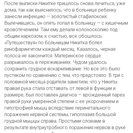
После выписки Никитке пришлось снова лечиться, уже
дома, так как выяснилось, что в больнице ребенку
занесли инфекцию — золотистый стафилококк.
Вылечившись, он опять попал в больницу — с кишечным
кровотечением. Там ему делали колоноскопию под
общим наркозом, к счастью, все обошлось.
«Путешествуя» по больницам Никитка болел
ринофарингитом каждый месяц. Казалось, черная
полоса не закончится. Материнское сердце
разрывалось в переживаниях. Чудом удалось
сохранить грудное вскармливание. Но все это было
пустяком по сравнению с тем, что предстояло. В три с
половиной месяца родители заметили, что у Никиты
правая рука стала отставать от левой в функции и
размере, был поставлен диагноз — врожденный парез
правой руки умеренной степени с ее укорочением и
гипотрофией мышц вследствие перинетального
поражения нервной системы, гипоплазия большой
грудной мышцы справа. Простыми словами в
результате внутриутробного поражения нервов в руке