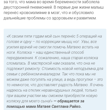
за того, что мама во время беременности заболела
двусторонней пневмонией. В первые дни жизни малыш
перенёс кровоизлияние в мозг, что и обусловило
дальнейшие проблемы со здоровьем и развитием.
«К своим пяти годам мой сын перенёс 5 операций на
голове и одну – по коррекции мышц ног. Увы, все
усилия врачей не смогли помочь Матвею встать на
ноги. Коляска – наш единственный способ
передвижения. К сожалению, наша старая коляска
сломалась. В мастерской нам сказали, что она не
подлежит ремонту. Стоимость новой неподъёмна для
семьи с ребёнком-инвалидом. Так что пока мы не
можем даже погулять на улице, а ведь прогулки – это
то немногое, что доставляет радость Матвею. Я очень
надеюсь на отклик неравнодушных людей, только
при вашем участии мы сможем приобрести новую
коляску для моего сына!»
— обращается за
помощью мама Матвея Светлана Райко.