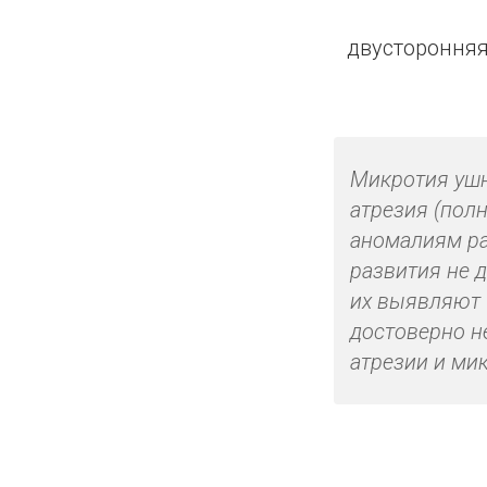
двусторонняя
Микротия ушн
атрезия (полн
аномалиям ра
развития не 
их выявляют 
достоверно н
атрезии и ми