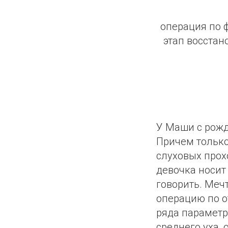
операция по 
этап восстан
У Маши с рожд
Причем только 
слуховых прох
девочка носит
говорить. Меч
операцию по о
ряда параметр
среднего уха, 