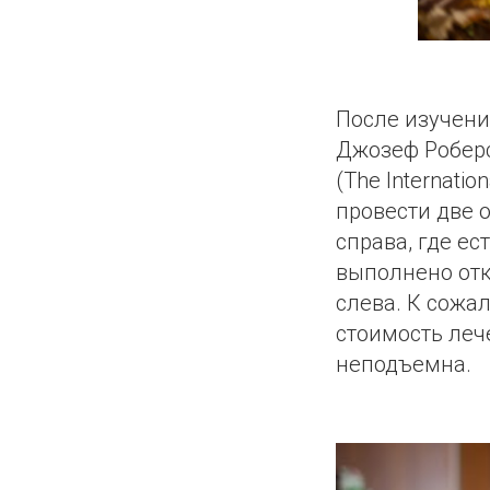
После изучени
Джозеф Роберс
(The Internatio
провести две 
справа, где е
выполнено отк
слева. К сожа
стоимость леч
неподъемна.