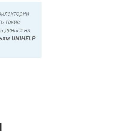
филактории
ь такие
ь деньги на
зьям UNIHELP
и