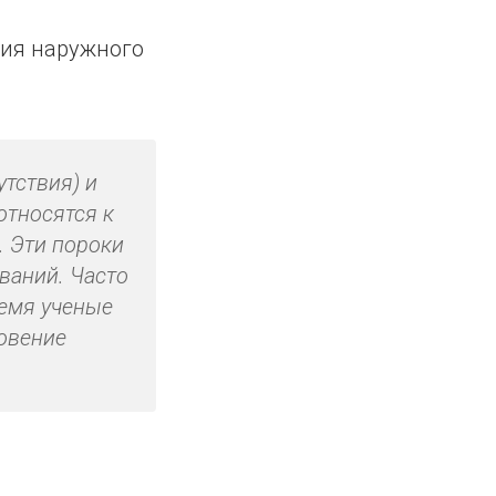
тия наружного
тствия) и
относятся к
. Эти пороки
ваний. Часто
ремя ученые
овение