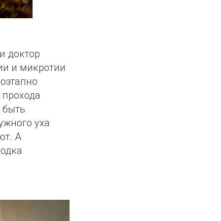
и доктор
ии и микротии
 поэтапно
 прохода
 быть
ужного уха
ют. А
родка