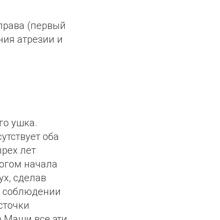
права (первый
ния атрезии и
го ушка.
сутствует оба
ырех лет
гогом начала
ух, сделав
и соблюдении
сточки
е Маши все эти