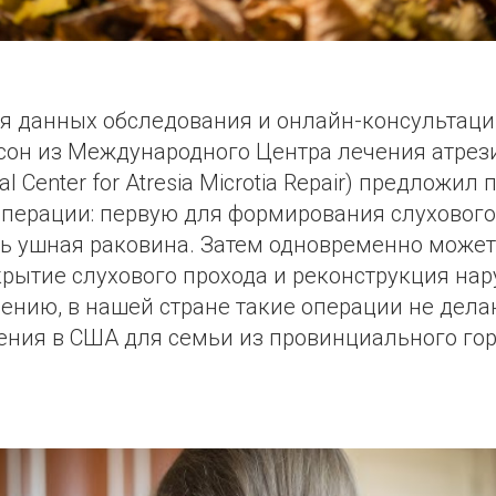
я данных обследования и онлайн-консультаци
он из Международного Центра лечения атрез
nal Center for Atresia Microtia Repair) предложил
операции: первую для формирования слухового
сть ушная раковина. Затем одновременно может
рытие слухового прохода и реконструкция нар
лению, в нашей стране такие операции не дела
ения в США для семьи из провинциального го