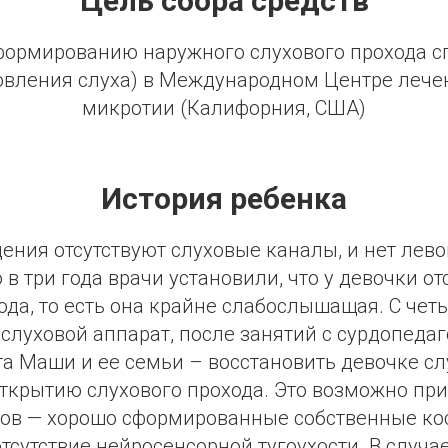
Цель сбора средств
формированию наружного слухового прохода с
овления слуха) в Международном Центре лече
микротии (Калифорния, США)
История ребенка
ения отсутствуют слуховые каналы, и нет лево
в три года врачи установили, что у девочки от
ода, то есть она крайне слабослышащая. С чет
 слуховой аппарат, после занятий с сурдопеда
та Маши и ее семьи – восстановить девочке сл
ткрытию слухового прохода. Это возможно пр
ов — хорошо сформированные собственные ко
отсутствие нейросенсорной тугоухости. В случа