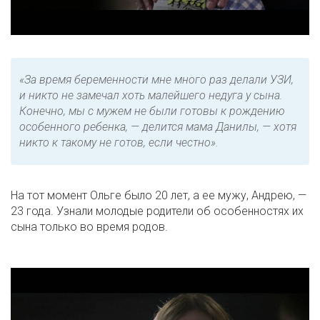
«За время беременности мне много раз делали УЗИ,
и никто не замечал хоть малейшего недуга у сына.
Конечно, мы с мужем не были готовы к рождению
особенного ребенка, — делится мама Данилы, — хотя
никто к такому не готов, если честно».
На тот момент Ольге было 20 лет, а ее мужу, Андрею, —
23 года. Узнали молодые родители об особенностях их
сына только во время родов.