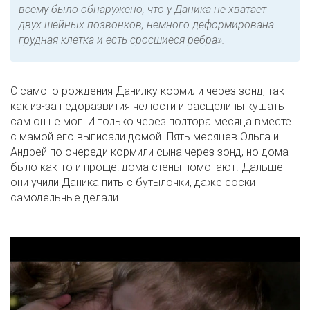
всему было обнаружено, что у Даника не хватает
двух шейных позвонков, немного деформирована
грудная клетка и есть сросшиеся ребра».
С самого рождения Данилку кормили через зонд, так
как из-за недоразвития челюсти и расщелины кушать
сам он не мог. И только через полтора месяца вместе
с мамой его выписали домой. Пять месяцев Ольга и
Андрей по очереди кормили сына через зонд, но дома
было как-то и проще: дома стены помогают. Дальше
они учили Даника пить с бутылочки, даже соски
самодельные делали.