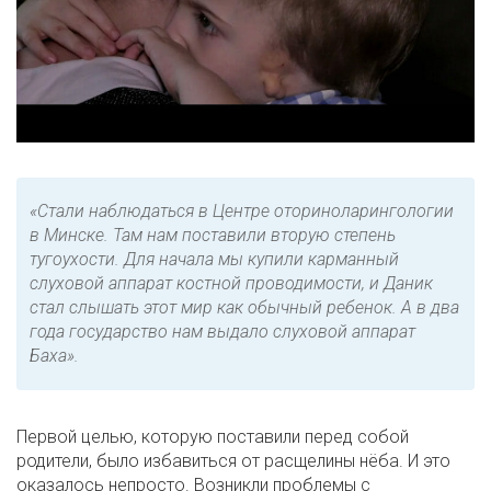
«Стали наблюдаться в Центре оториноларингологии
в Минске. Там нам поставили вторую степень
тугоухости. Для начала мы купили карманный
слуховой аппарат костной проводимости, и Даник
стал слышать этот мир как обычный ребенок. А в два
года государство нам выдало слуховой аппарат
Баха».
Первой целью, которую поставили перед собой
родители, было избавиться от расщелины нёба. И это
оказалось непросто. Возникли проблемы с