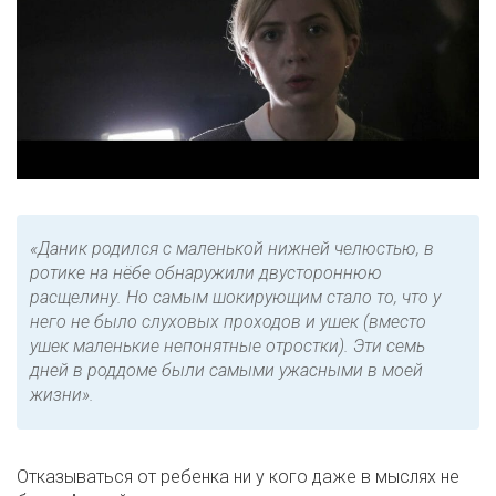
«Даник родился с маленькой нижней челюстью, в
ротике на нёбе обнаружили двустороннюю
расщелину. Но самым шокирующим стало то, что у
него не было слуховых проходов и ушек (вместо
ушек маленькие непонятные отростки). Эти семь
дней в роддоме были самыми ужасными в моей
жизни».
Отказываться от ребенка ни у кого даже в мыслях не