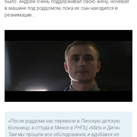
было. Андрей очень поддерживал свою жену, ночевал
в машине под роддомом, пока их сын находился в
реанимации…
«После роддома нас перевели в Пинскую детскую
больницу, а оттуда в Минск в РНПЦ «Мать и Дитя».
Там мы прошли все обследования, и вдобавок ко