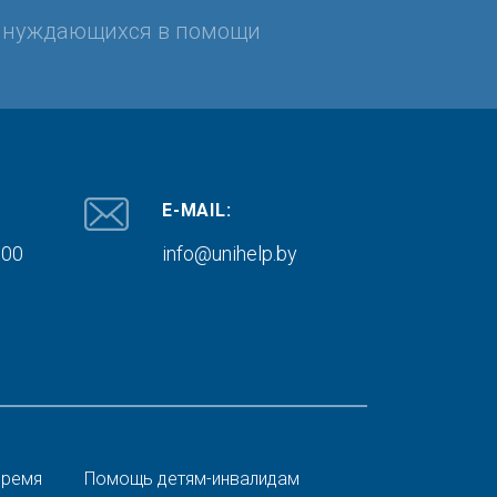
, нуждающихся в помощи
E-MAIL:
000
info@unihelp.by
время
Помощь детям-инвалидам