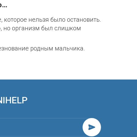
о…
 которое нельзя было остановить.
о, но организм был слишком
лезнование родным мальчика.
NIHELP