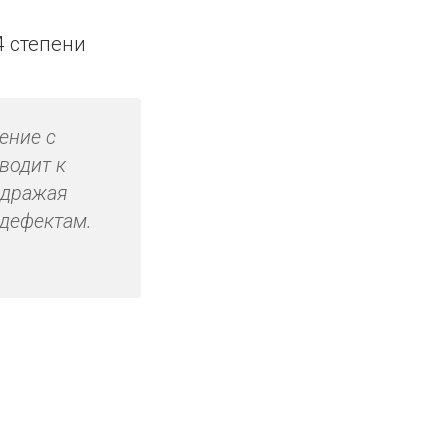
4 степени
ение с
водит к
одражая
дефектам.