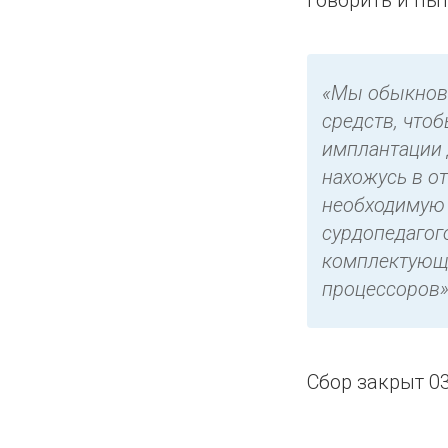
говорить и пы
«Мы обыкнове
средств, что
имплантации 
нахожусь в о
необходимую 
сурдопедагог
комплектующи
процессоров»
Сбор закрыт 03