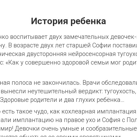
История ребенка
ко воспитывает двух замечательных девочек-
у. В возрасте двух лет старшей Софии постав
ническая двусторонняя нейросенсорная тугоухо
с: «Как у совершенно здоровой семьи мог роди
рная полоса не закончилась. Врачи обследова
 вынесли неутешительный вердикт: тугоухость, 
. Здоровые родители и два глухих ребёнка…
о есть такое чудо, как кохлеарная имплантаци
али имплантацию на правое ухо и София с По
 мир! Девочки очень умные и сообразительные,