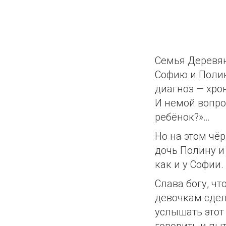
Семья Деревян
Софию и Полин
диагноз — хро
И немой вопро
ребёнок?»…
Но на этом чё
дочь Полину и
как и у Софии
Слава богу, чт
девочкам сдел
услышать этот