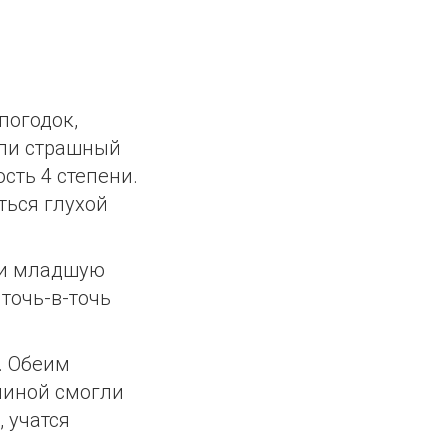
погодок,
или страшный
сть 4 степени.
ться глухой
ли младшую
точь-в-точь
я. Обеим
линой смогли
 учатся