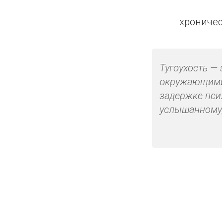
хроничес
Тугоухость — 
окружающими 
задержке пси
услышанному,