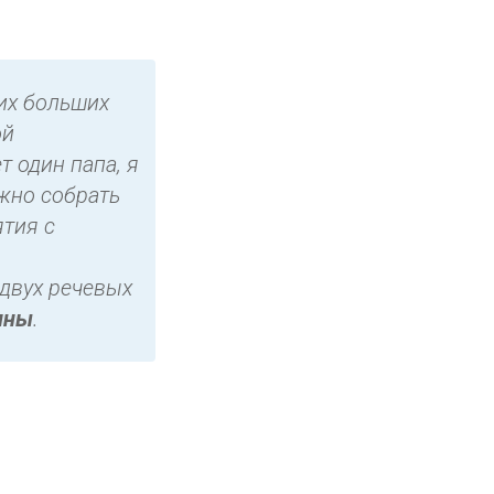
ких больших
ой
 один папа, я
ожно собрать
тия с
двух речевых
ины
.