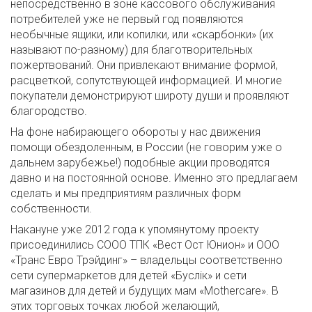
непосредственно в зоне кассового обслуживания
потребителей уже не первый год появляются
необычные ящики, или копилки, или «скарбонки» (их
называют по-разному) для благотворительных
пожертвований. Они привлекают внимание формой,
расцветкой, сопутствующей информацией. И многие
покупатели демонстрируют широту души и проявляют
благородство.
На фоне набирающего обороты у нас движения
помощи обездоленным, в России (не говорим уже о
дальнем зарубежье!) подобные акции проводятся
давно и на постоянной основе. Именно это предлагаем
сделать и мы предприятиям различных форм
собственности.
Накануне уже 2012 года к упомянутому проекту
присоединились СООО ТПК «Вест Ост Юнион» и ООО
«Транс Евро Трэйдинг» – владельцы соответственно
сети супермаркетов для детей «Буслiк» и сети
магазинов для детей и будущих мам «Mothercare». В
этих торговых точках любой желающий,